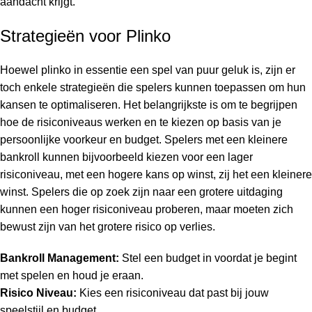
aandacht krijgt.
Strategieën voor Plinko
Hoewel plinko in essentie een spel van puur geluk is, zijn er
toch enkele strategieën die spelers kunnen toepassen om hun
kansen te optimaliseren. Het belangrijkste is om te begrijpen
hoe de risiconiveaus werken en te kiezen op basis van je
persoonlijke voorkeur en budget. Spelers met een kleinere
bankroll kunnen bijvoorbeeld kiezen voor een lager
risiconiveau, met een hogere kans op winst, zij het een kleinere
winst. Spelers die op zoek zijn naar een grotere uitdaging
kunnen een hoger risiconiveau proberen, maar moeten zich
bewust zijn van het grotere risico op verlies.
Bankroll Management:
Stel een budget in voordat je begint
met spelen en houd je eraan.
Risico Niveau:
Kies een risiconiveau dat past bij jouw
speelstijl en budget.