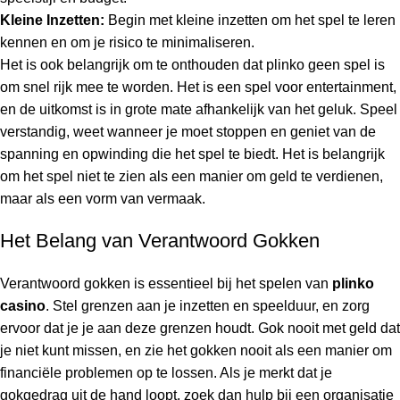
Kleine Inzetten:
Begin met kleine inzetten om het spel te leren
kennen en om je risico te minimaliseren.
Het is ook belangrijk om te onthouden dat plinko geen spel is
om snel rijk mee te worden. Het is een spel voor entertainment,
en de uitkomst is in grote mate afhankelijk van het geluk. Speel
verstandig, weet wanneer je moet stoppen en geniet van de
spanning en opwinding die het spel te biedt. Het is belangrijk
om het spel niet te zien als een manier om geld te verdienen,
maar als een vorm van vermaak.
Het Belang van Verantwoord Gokken
Verantwoord gokken is essentieel bij het spelen van
plinko
casino
. Stel grenzen aan je inzetten en speelduur, en zorg
ervoor dat je je aan deze grenzen houdt. Gok nooit met geld dat
je niet kunt missen, en zie het gokken nooit als een manier om
financiële problemen op te lossen. Als je merkt dat je
gokgedrag uit de hand loopt, zoek dan hulp bij een organisatie