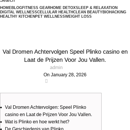
Search
HOME
BLOG
FITNESS GEAR
HOME DETOX
SLEEP & RELAXATION
DIGITAL WELLNESS
CELLULAR HEALTH
CLEAN BEAUTY
BIOHACKING
HEALTHY KITCHEN
PET WELLNESS
WEIGHT LOSS
Blog
Home
Latest Article
LATEST ARTICLE
Val Dromen Achtervolgen Speel Plinko casino en
Laat de Prijzen Voor Jou Vallen.
admin
On January 28, 2026
0
Val Dromen Achtervolgen: Speel Plinko
casino en Laat de Prijzen Voor Jou Vallen.
Wat is Plinko en hoe werkt het?
De Geschiedenis van Plinko