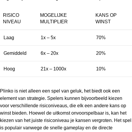
RISICO
MOGELIJKE
KANS OP
NIVEAU
MULTIPLIER
WINST
Laag
1x – 5x
70%
Gemiddeld
6x – 20x
20%
Hoog
21x – 1000x
10%
Plinko is niet alleen een spel van geluk, het biedt ook een
element van strategie. Spelers kunnen bijvoorbeeld kiezen
voor verschillende risiconiveaus, die elk een andere kans op
winst bieden. Hoewel de uitkomst onvoorspelbaar is, kan het
kiezen van het juiste risiconiveau je kansen vergroten. Het spel
is populair vanwege de snelle gameplay en de directe